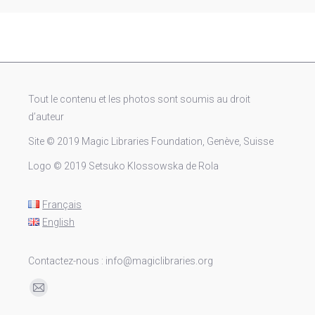
Tout le contenu et les photos sont soumis au droit
d’auteur
Site © 2019 Magic Libraries Foundation, Genève, Suisse
Logo © 2019 Setsuko Klossowska de Rola
Français
English
Contactez-nous : info@magiclibraries.org
Trouvez nous sur :
Mail
page